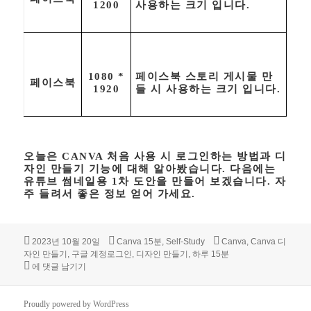
1200
사용하는 크기 입니다.
1080 *
페이스북 스토리 게시물 만
페이스북
1920
들 시 사용하는 크기 입니다.
오늘은 CANVA 처음 사용 시 로그인하는 방법과 디
자인 만들기 기능에 대해 알아봤습니다. 다음에는
유튜브 썸네일용 1차 도안을 만들어 보겠습니다. 자
주 들려서 좋은 정보 얻어 가세요.
작
카
태
2023년 10월 20일
Canva 15분
,
Self-Study
Canva
,
Canva 디
성
테
그
자인 만들기
,
구글 계정로그인
,
디자인 만들기
,
하루 15분
일
Canva 하루 15분만 공부하기 제 1장, Canva 로그인과 디자인 만들기
고
에 댓글 남기기
자
리
Proudly powered by WordPress