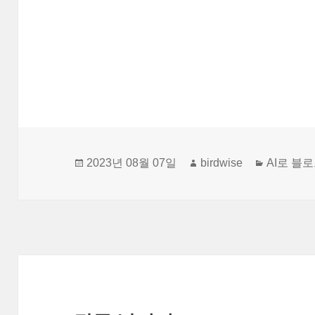
SEO 최적화를 위해 어색한 부분이나 
작
글
카
2023년 08월 07일
birdwise
AI로 블
성
쓴
테
일
이
고
자
리